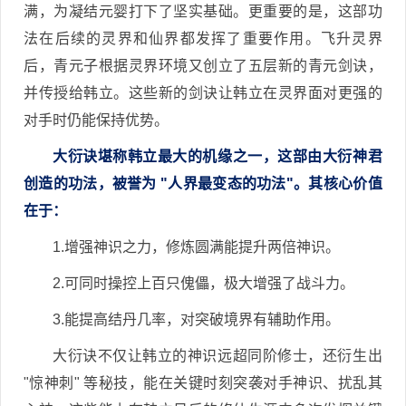
满，为凝结元婴打下了坚实基础。更重要的是，这部功
法在后续的灵界和仙界都发挥了重要作用。飞升灵界
后，青元子根据灵界环境又创立了五层新的青元剑诀，
并传授给韩立。这些新的剑诀让韩立在灵界面对更强的
对手时仍能保持优势。
大衍诀堪称韩立最大的机缘之一，这部由大衍神君
创造的功法，被誉为 "人界最变态的功法"。其核心价值
在于：
1.增强神识之力，修炼圆满能提升两倍神识。
2.可同时操控上百只傀儡，极大增强了战斗力。
3.能提高结丹几率，对突破境界有辅助作用。
大衍诀不仅让韩立的神识远超同阶修士，还衍生出
"惊神刺" 等秘技，能在关键时刻突袭对手神识、扰乱其