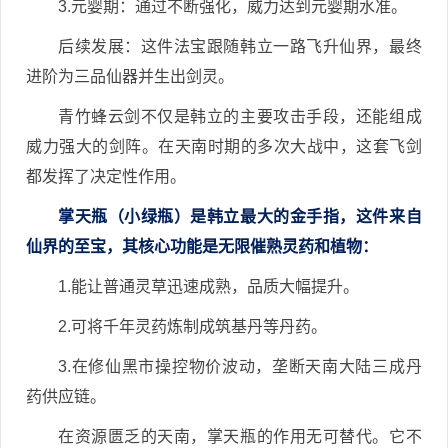
3.元婴期：通过不断强化，威力达到元婴期水准。
后续发展：这件法宝跟随韩立一路飞升仙界，最终
进阶为三品仙器并生出剑灵。
青竹蜂云剑不仅是韩立的主要攻击手段，还能组成
威力强大的剑阵。在天南时期的多次大战中，这套飞剑
都发挥了决定性作用。
掌天瓶（小绿瓶）是韩立最大的金手指，这件来自
仙界的至宝，其核心功能是无限催熟灵药和植物：
1.能让普通灵草迅速成熟，品质大幅提升。
2.可将千年灵药炼制成筑基丹等丹药。
3.在修仙黑市操控物价波动，垄断天南大陆三成丹
药供应链。
在资源匮乏的天南，掌天瓶的作用无可替代。它不