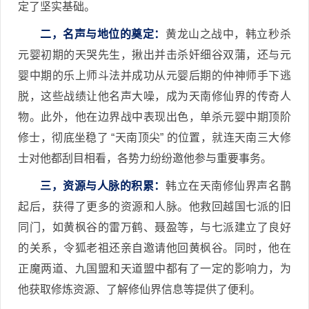
定了坚实基础。
二，名声与地位的奠定：
黄龙山之战中，韩立秒杀
元婴初期的天哭先生，揪出并击杀奸细谷双蒲，还与元
婴中期的乐上师斗法并成功从元婴后期的仲神师手下逃
脱，这些战绩让他名声大噪，成为天南修仙界的传奇人
物。此外，他在边界战中表现出色，单杀元婴中期顶阶
修士，彻底坐稳了 “天南顶尖” 的位置，就连天南三大修
士对他都刮目相看，各势力纷纷邀他参与重要事务。
三，资源与人脉的积累：
韩立在天南修仙界声名鹊
起后，获得了更多的资源和人脉。他救回越国七派的旧
同门，如黄枫谷的雷万鹤、聂盈等，与七派建立了良好
的关系，令狐老祖还亲自邀请他回黄枫谷。同时，他在
正魔两道、九国盟和天道盟中都有了一定的影响力，为
他获取修炼资源、了解修仙界信息等提供了便利。