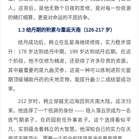
人。这背后，是他无数个日夜的苦修，是对每一份资源
的精打细算，更是对命运的不屈抗争。
1.3 结丹期的积累与重返天南（126-217 岁）
结丹成功后，韩立在乱星海继续修炼，实力稳步提
升：178 岁达到结丹中期，199 岁达到结丹后期。在这
个阶段，他不仅修为精进，还获得了许多珍贵的资源。
其中最重要的是九曲灵参，这是一种可以炼制进阶元婴
期顶级辅助丹药的天地灵物，能提升最少二成结婴成功
率。
212 岁时，韩立穿越无边海回到天南大陆。这次归
来，他选择了一个低调的身份 —— 隐入落云宗成为一名
炼气期弟子，在药园担任外事弟子。这个选择看似平
凡，实则蕴含着韩立的大智慧。他深知自己的实力在天
南还不够顶尖，需要一个安全的环境来冲击更高境界。