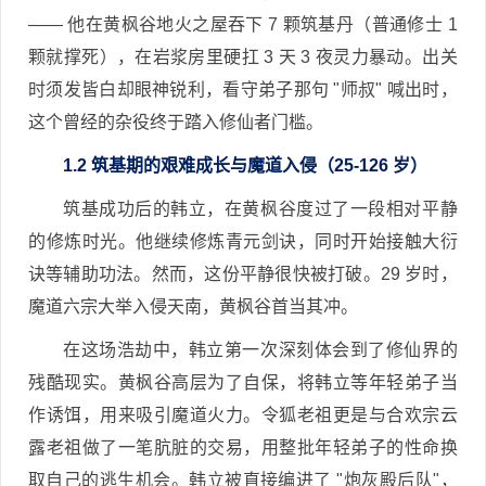
—— 他在黄枫谷地火之屋吞下 7 颗筑基丹（普通修士 1
颗就撑死），在岩浆房里硬扛 3 天 3 夜灵力暴动。出关
时须发皆白却眼神锐利，看守弟子那句 "师叔" 喊出时，
这个曾经的杂役终于踏入修仙者门槛。
1.2 筑基期的艰难成长与魔道入侵（25-126 岁）
筑基成功后的韩立，在黄枫谷度过了一段相对平静
的修炼时光。他继续修炼青元剑诀，同时开始接触大衍
诀等辅助功法。然而，这份平静很快被打破。29 岁时，
魔道六宗大举入侵天南，黄枫谷首当其冲。
在这场浩劫中，韩立第一次深刻体会到了修仙界的
残酷现实。黄枫谷高层为了自保，将韩立等年轻弟子当
作诱饵，用来吸引魔道火力。令狐老祖更是与合欢宗云
露老祖做了一笔肮脏的交易，用整批年轻弟子的性命换
取自己的逃生机会。韩立被直接编进了 "炮灰殿后队"，