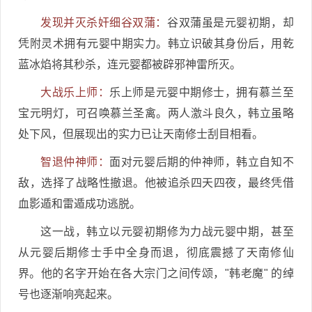
发现并灭杀奸细谷双蒲：
谷双蒲虽是元婴初期，却
凭附灵术拥有元婴中期实力。韩立识破其身份后，用乾
蓝冰焰将其秒杀，连元婴都被辟邪神雷所灭。
大战乐上师：
乐上师是元婴中期修士，拥有慕兰至
宝元明灯，可召唤慕兰圣禽。两人激斗良久，韩立虽略
处下风，但展现出的实力已让天南修士刮目相看。
智退仲神师：
面对元婴后期的仲神师，韩立自知不
敌，选择了战略性撤退。他被追杀四天四夜，最终凭借
血影遁和雷遁成功逃脱。
这一战，韩立以元婴初期修为力战元婴中期，甚至
从元婴后期修士手中全身而退，彻底震撼了天南修仙
界。他的名字开始在各大宗门之间传颂，"韩老魔" 的绰
号也逐渐响亮起来。