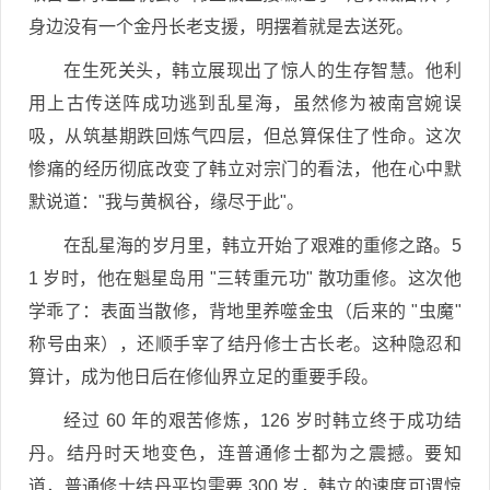
身边没有一个金丹长老支援，明摆着就是去送死。
在生死关头，韩立展现出了惊人的生存智慧。他利
用上古传送阵成功逃到乱星海，虽然修为被南宫婉误
吸，从筑基期跌回炼气四层，但总算保住了性命。这次
惨痛的经历彻底改变了韩立对宗门的看法，他在心中默
默说道："我与黄枫谷，缘尽于此"。
在乱星海的岁月里，韩立开始了艰难的重修之路。5
1 岁时，他在魁星岛用 "三转重元功" 散功重修。这次他
学乖了：表面当散修，背地里养噬金虫（后来的 "虫魔"
称号由来），还顺手宰了结丹修士古长老。这种隐忍和
算计，成为他日后在修仙界立足的重要手段。
经过 60 年的艰苦修炼，126 岁时韩立终于成功结
丹。结丹时天地变色，连普通修士都为之震撼。要知
道，普通修士结丹平均需要 300 岁，韩立的速度可谓惊