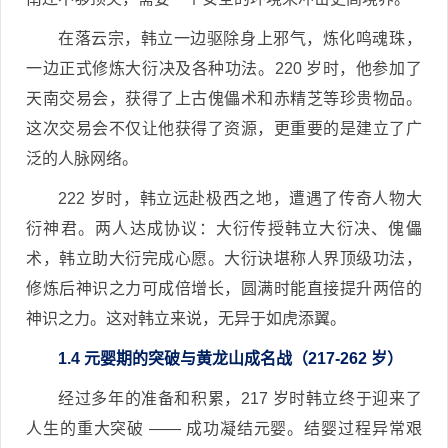
在落云宗，韩立一边驱除身上邪气，炼化鸣魂珠，
一边正式修炼大衍决及各种功法。220 岁时，他参加了
天南交易会，获得了上古傀儡术和赤精芝等珍贵物品。
这次交易会不仅让他获得了资源，更重要的是建立了广
泛的人脉网络。
222 岁时，韩立远赴极西之地，遭遇了传奇人物大
衍神君。两人达成协议：大衍传授韩立大衍决、傀儡
术，韩立助大衍完成心愿。大衍诀堪称人界顶级功法，
修炼后神识之力可成倍增长，圆满时能直接提升两倍的
神识之力。这对韩立来说，无异于如虎添翼。
1.4 元婴期的突破与黄龙山成名战（217-262 岁）
经过多年的准备和积累，217 岁时韩立终于迎来了
人生的重大突破 —— 成功凝结元婴。结婴过程异常艰