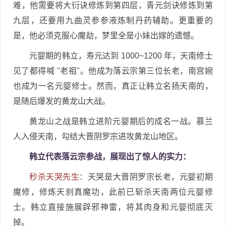
难，他需要将大衍诀修炼到第四层，青元剑诀修炼到第
九层，还要用九曲灵参参液炼制丹药辅助。更重要的
是，他必须克服心魔劫，梦里全是小妹出嫁的遗憾。
元婴期的韩立，寿元达到 1000~1200 年，天南修士
见了都得喊 "老祖"。他成为落云宗第三位长老，南宫婉
也成为一名元婴修士。然而，真正让韩立名扬天南的，
是随后爆发的黄龙山大战。
黄龙山之战是韩立进阶元婴期后的成名一战。慕兰
人入侵天南，勾结大晋阴罗宗进攻黄龙山地区。
韩立代表落云宗参战，展现出了惊人的实力：
秒杀天哭先生：
天哭是大晋阴罗宗长老，元婴初期
魔修，修炼天刹真魔功，此前已斩杀天南两位元婴修
士。韩立直接施展辟邪神雷，将其肉身和元婴彻底灭
掉。