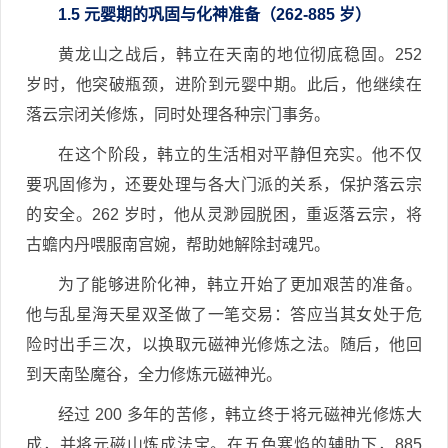
1.5 元婴期的巩固与化神准备（262-885 岁）
黄龙山之战后，韩立在天南的地位彻底稳固。252
岁时，他突破瓶颈，进阶到元婴中期。此后，他继续在
落云宗闭关修炼，同时处理各种宗门事务。
在这个阶段，韩立的生活相对平静但充实。他不仅
要巩固修为，还要处理与各大门派的关系，保护落云宗
的安全。262 岁时，他从灵渺园脱困，重返落云宗，将
古蟾内丹喂服南宫婉，帮助她解除封魂咒。
为了能够进阶化神，韩立开始了更加艰苦的准备。
他与乱星海天星双圣做了一笔交易：答应当其女处于危
险时出手三次，以换取元磁神光修炼之法。随后，他回
到天南坠魔谷，全力修炼元磁神光。
经过 200 多年的苦修，韩立终于将元磁神光修炼大
成，并将元磁山炼成法宝。在五色寒焰的辅助下，885