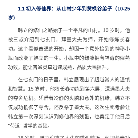
1.1 初入修仙界：从山村少年到黄枫谷弟子（10-25
岁）
韩立的修仙之路始于一个平凡的山村。10 岁时，他
被三叔介绍到七玄门，拜墨大夫为师，开始修炼长春
功。这个看似普通的开始，却因一个意外捡到的神秘小
瓶而改变了韩立的一生。小瓶中的绿液拥有神奇的催熟
功效，能让普通灵草迅速成熟，品质大幅提升。
在七玄门的日子里，韩立展现出了超越常人的谨慎
和智慧。15 岁时，他将长春功练到第六层，遭遇墨大夫
的夺舍危机。凭借着冷静的头脑和意外的机缘，韩立不
仅成功抵御了夺舍，还反杀了墨大夫。这次生死考验让
韩立第一次深刻认识到修仙界的残酷，也奠定了他日后
"苟道" 哲学的基础。